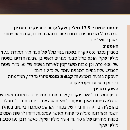
תמחור שמרני: 17.5 מיליון שקל עבור נכס יוקרה בסביון
הנכס כולל שני מבנים ברמת גימור גבוהה במיוחד, עם חיפוי ייחודי
מאבן ירושלמית.
העסקה:
בסביון נמכר נכס יוקרה בשטח בנוי כולל של 450 מ"ר תמורת 17.5
מיליון שקל. הנכס כולל מבנה מגורים ראשי בן שבעה חדרים בשטח
של 400 מ"ר, וכן מבנה משני קטן לאירוח בשטח של 50 מ"ר. שטח
המגרש עליו בנויים המבנים עומד על כ־1.2 דונם.
העסקה בוצעה באמצעות
קבוצת מונטיפיורי נדל"ן
, המתמחה
בשיווק נכסי ופרויקטי יוקרה.
השוק בסביון:
סביון נחשבת ליישוב יוקרתי, אך רמות המחירים בה נמוכות מאלו ש
הרצליה פיתוח ואינן מגיעות לשיאים ארציים, כמו ברחוב גלי תכלת
בהרצליה. בדיקה רוחבית של צמודי הקרקע שנמכרו ביישוב במהלך
השנה האחרונה מעלה כי פחות מעשר עסקאות דווחו לרשות המסים,
בטווח מחירים של
מיליון שקל.