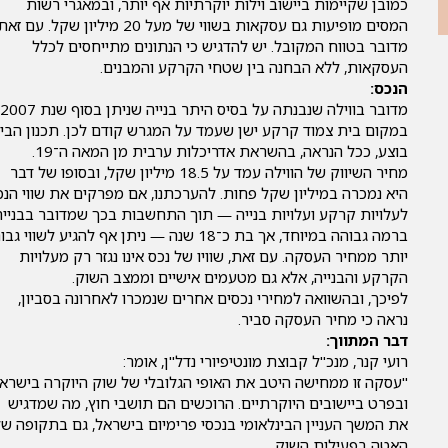
כמובן שקיימות ביישוב וילות יוקרתיות אף יותר, ובמאגרי רשות
המסים מופיעות גם עסקאות בשווי של מעל 20 מיליון שקל. עם זא
מדובר בטווח המקובל. יש להדגיש כי הנתונים מתייחסים לכלל
העסקאות, ללא הבחנה בין שטחי הקרקע והמבנים.
הנכס:
מדו
במקום בית צמוד קרקע ישן שעמד על המגרש קודם לכן. תכנון הבי
בוצע, ככל הנראה, בהשראת אדריכלות ערבית מן המאה ה־19.
מחיר השיווק של הווילה עמד על 18.5 מיליון שקל, ובסופו של דבר
היא נמכרה במיליון שקל פחות. להערכתנו, אם מפרקים את שווי הנכ
לעלויות קרקע ועלויות בנייה — תוך התחשבות בכך שמדובר בבנייה
ברמה גבוהה במיוחד, אך בת כ־18 שנה — ניתן אף להגיע לשווי גב
יותר ממחיר העסקה. עם זאת, שוויו של נכס אינו נגזר רק מעלויות
הקרקע והבנייה, אלא גם מטעמים אישיים וממצב השוק.
לפיכך, ובהשוואה למחירי נכסים אחרים שנמכרו לאחרונה בסביון,
נראה כי מחיר העסקה סביר.
דבר המתווך:
רועי קנר, מנכ"ל קבוצת מונטיפיורי נדל"ן, אומר:
"עסקה זו ממחישה היטב את האופי הגלובלי של שוק היוקרה בישראל
ובפרט ביישובים היוקרתיים. הרוכשים הם תושבי חוץ, מה שמדגיש
את המשך העניין הבינלאומי בנכסי פרימיום בישראל, גם בתקופה של
האטה בפעילות השוק.