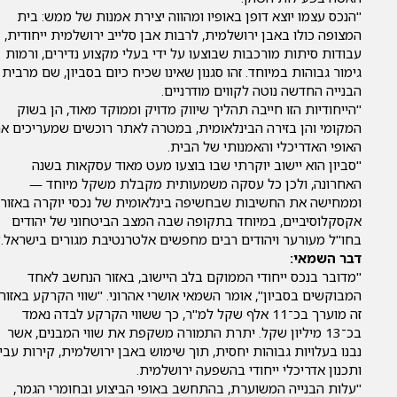
"הנכס עצמו יוצא דופן באופיו ומהווה יצירת אמנות של ממש: בית
המצופה כולו באבן ירושלמית, לרבות אבן סלייב ירושלמית ייחודית,
עבודות סיתות מורכבות שבוצעו על ידי בעלי מקצוע נדירים, ורמות
גימור גבוהות במיוחד. זהו סגנון שאינו שכיח כיום בסביון, שם מרבית
הבנייה החדשה נוטה לקווים מודרניים.
"הייחודיות הזו חייבה תהליך שיווק מדויק וממוקד מאוד, הן בשוק
המקומי והן בזירה הבינלאומית, במטרה לאתר רוכשים שמעריכים א
האופי האדריכלי והאמנותי של הבית.
"סביון הוא יישוב יוקרתי שבו בוצעו מעט מאוד עסקאות בשנה
האחרונה, ולכן כל עסקה משמעותית מקבלת משקל מיוחד —
וממחישה את החשיבות שבחשיפה בינלאומית של נכסי יוקרה באזורי
אקסקלוסיביים, במיוחד בתקופה שבה המצב הביטחוני של יהודים
בחו"ל מעורער ויהודים רבים מחפשים אלטרנטיבת מגורים בישראל."
דבר השמאי:
"מדובר בנכס ייחודי הממוקם בלב היישוב, באזור הנחשב לאחד
המבוקשים בסביון", אומר השמאי אושרי אהרוני. "שווי הקרקע באזור
זה מוערך בכ־11 אלף שקל למ"ר, כך ששווי הקרקע לבדה נאמד
בכ־13 מיליון שקל. יתרת התמורה משקפת את שווי המבנים, אשר
נבנו בעלויות גבוהות יחסית, תוך שימוש באבן ירושלמית, קירות עבי
ותכנון אדריכלי ייחודי בהשפעה ירושלמית.
"עלות הבנייה המשוערת, בהתחשב באופי הביצוע ובחומרי הגמר,