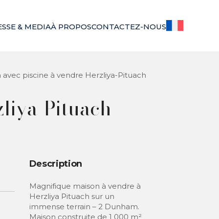
ESSE & MEDIA
À PROPOS
CONTACTEZ-NOUS
 avec piscine à vendre Herzliya-Pituach
zliya-Pituach
Description
Magnifique maison à vendre à
Herzliya Pituach sur un
immense terrain – 2 Dunham.
Maison construite de 1 000 m²