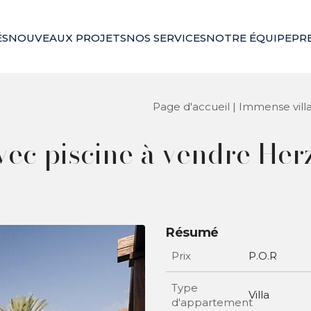
ÉS
NOUVEAUX PROJETS
NOS SERVICES
NOTRE ÉQUIPE
PR
Page d'accueil
|
Immense villa
vec piscine à vendre Her
Résumé
Prix
P.O.R
Type
Villa
d'appartement