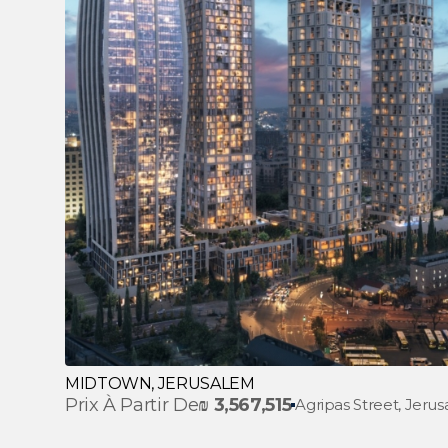
MIDTOWN, JERUSALEM
Prix À Partir De
₪
3,567,515
Agripas Street, Jeru