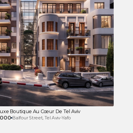
 Luxe Boutique Au Cœur De Tel Aviv
,000
Balfour Street, Tel Aviv-Yafo