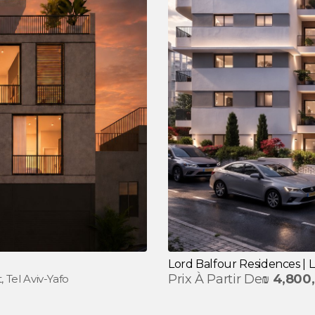
Lord Balfour Residences |
Prix À Partir De
₪
4,800
, Tel Aviv-Yafo