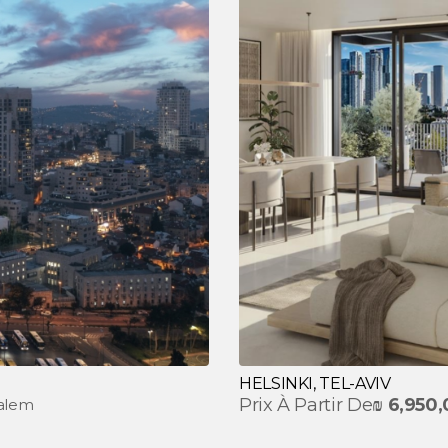
HELSINKI, TEL-AVIV
Prix À Partir De
₪
6,950
salem