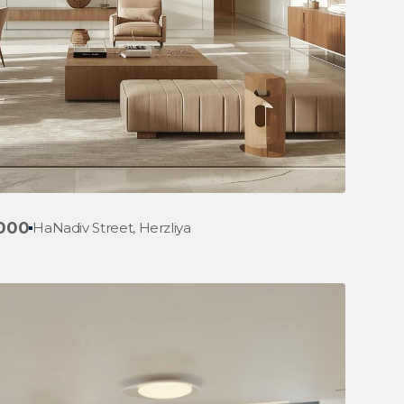
,000
HaNadiv Street, Herzliya