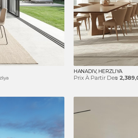
HANADIV, HERZLIYA
Prix À Partir De
₪
2,389
liya