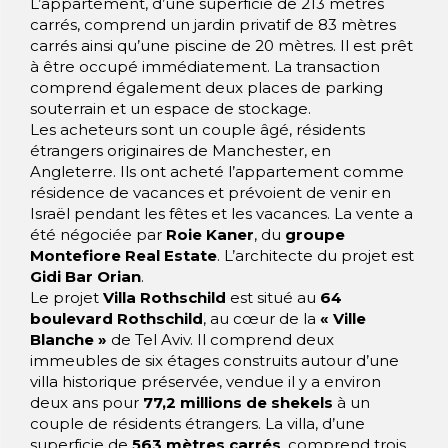
L’appartement, d’une superficie de 213 mètres
carrés, comprend un jardin privatif de 83 mètres
carrés ainsi qu’une piscine de 20 mètres. Il est prêt
à être occupé immédiatement. La transaction
comprend également deux places de parking
souterrain et un espace de stockage.
Les acheteurs sont un couple âgé, résidents
étrangers originaires de Manchester, en
Angleterre. Ils ont acheté l’appartement comme
résidence de vacances et prévoient de venir en
Israël pendant les fêtes et les vacances. La vente a
été négociée par
Roie Kaner
, du
groupe
Montefiore Real Estate
. L’architecte du projet est
Gidi Bar Orian
.
Le projet
Villa Rothschild
est situé au
64
boulevard Rothschild
, au cœur de la
« Ville
Blanche »
de Tel Aviv. Il comprend deux
immeubles de six étages construits autour d’une
villa historique préservée, vendue il y a environ
deux ans pour
77,2 millions de shekels
à un
couple de résidents étrangers. La villa, d’une
superficie de
563 mètres carrés
, comprend trois