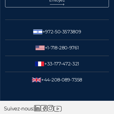
+972-50-3573809
+1-718-280-9761
+33-177-472-321
+44-208-089-7358
Suivez-nous: